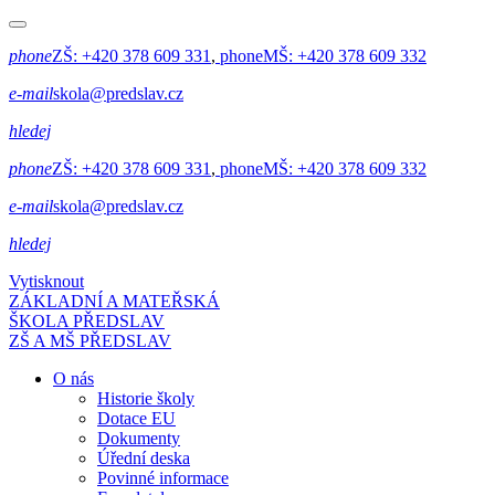
phone
ZŠ:
+420 378 609 331
,
phone
MŠ:
+420 378 609 332
e-mail
skola@predslav.cz
hledej
phone
ZŠ:
+420 378 609 331
,
phone
MŠ:
+420 378 609 332
e-mail
skola@predslav.cz
hledej
Vytisknout
ZÁKLADNÍ A MATEŘSKÁ
ŠKOLA PŘEDSLAV
ZŠ A MŠ PŘEDSLAV
O nás
Historie školy
Dotace EU
Dokumenty
Úřední deska
Povinné informace