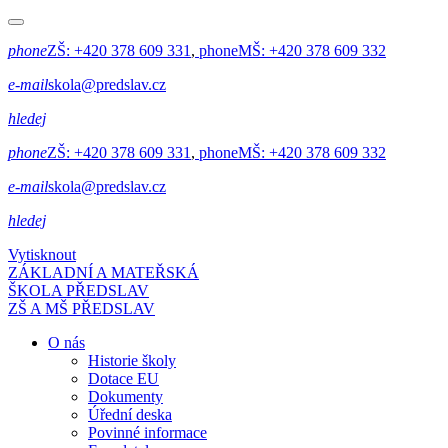
phone
ZŠ:
+420 378 609 331
,
phone
MŠ:
+420 378 609 332
e-mail
skola@predslav.cz
hledej
phone
ZŠ:
+420 378 609 331
,
phone
MŠ:
+420 378 609 332
e-mail
skola@predslav.cz
hledej
Vytisknout
ZÁKLADNÍ A MATEŘSKÁ
ŠKOLA PŘEDSLAV
ZŠ A MŠ PŘEDSLAV
O nás
Historie školy
Dotace EU
Dokumenty
Úřední deska
Povinné informace