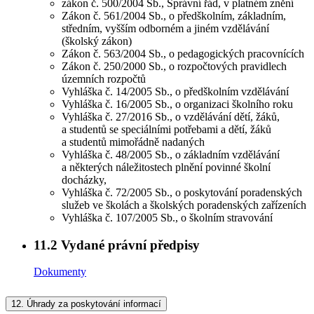
zákon č. 500/2004 Sb., Správní řád, v platném znění
Zákon č. 561/2004 Sb., o předškolním, základním,
středním, vyšším odborném a jiném vzdělávání
(školský zákon)
Zákon č. 563/2004 Sb., o pedagogických pracovnících
Zákon č. 250/2000 Sb., o rozpočtových pravidlech
územních rozpočtů
Vyhláška č. 14/2005 Sb., o předškolním vzdělávání
Vyhláška č. 16/2005 Sb., o organizaci školního roku
Vyhláška č. 27/2016 Sb., o vzdělávání dětí, žáků,
a studentů se speciálními potřebami a dětí, žáků
a studentů mimořádně nadaných
Vyhláška č. 48/2005 Sb., o základním vzdělávání
a některých náležitostech plnění povinné školní
docházky,
Vyhláška č. 72/2005 Sb., o poskytování poradenských
služeb ve školách a školských poradenských zařízeních
Vyhláška č. 107/2005 Sb., o školním stravování
11.2
Vydané právní předpisy
Dokumenty
12.
Úhrady za poskytování informací