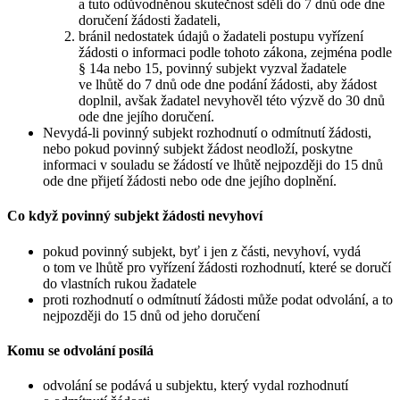
a tuto odůvodněnou skutečnost sdělí do 7 dnů ode dne
doručení žádosti žadateli,
bránil nedostatek údajů o žadateli postupu vyřízení
žádosti o informaci podle tohoto zákona, zejména podle
§ 14a nebo 15, povinný subjekt vyzval žadatele
ve lhůtě do 7 dnů ode dne podání žádosti, aby žádost
doplnil, avšak žadatel nevyhověl této výzvě do 30 dnů
ode dne jejího doručení.
Nevydá-li povinný subjekt rozhodnutí o odmítnutí žádosti,
nebo pokud povinný subjekt žádost neodloží, poskytne
informaci v souladu se žádostí ve lhůtě nejpozději do 15 dnů
ode dne přijetí žádosti nebo ode dne jejího doplnění.
Co když povinný subjekt žádosti nevyhoví
pokud povinný subjekt, byť i jen z části, nevyhoví, vydá
o tom ve lhůtě pro vyřízení žádosti rozhodnutí, které se doručí
do vlastních rukou žadatele
proti rozhodnutí o odmítnutí žádosti může podat odvolání, a to
nejpozději do 15 dnů od jeho doručení
Komu se odvolání posílá
odvolání se podává u subjektu, který vydal rozhodnutí