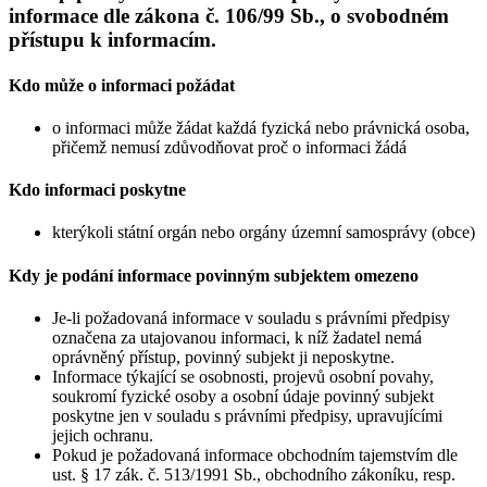
informace dle zákona č. 106/99 Sb., o svobodném
přístupu k informacím.
Kdo může o informaci požádat
o informaci může žádat každá fyzická nebo právnická osoba,
přičemž nemusí zdůvodňovat proč o informaci žádá
Kdo informaci poskytne
kterýkoli státní orgán nebo orgány územní samosprávy (obce)
Kdy je podání informace povinným subjektem omezeno
Je-li požadovaná informace v souladu s právními předpisy
označena za utajovanou informaci, k níž žadatel nemá
oprávněný přístup, povinný subjekt ji neposkytne.
Informace týkající se osobnosti, projevů osobní povahy,
soukromí fyzické osoby a osobní údaje povinný subjekt
poskytne jen v souladu s právními předpisy, upravujícími
jejich ochranu.
Pokud je požadovaná informace obchodním tajemstvím dle
ust. § 17 zák. č. 513/1991 Sb., obchodního zákoníku, resp.