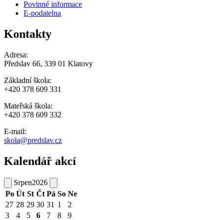
Povinné informace
E-podatelna
Kontakty
Adresa:
Předslav 66, 339 01 Klatovy
Základní škola:
+420 378 609 331
Mateřská škola:
+420 378 609 332
E-mail:
skola@predslav.cz
Kalendář akcí
Srpen
2026
Po
Út
St
Čt
Pá
So
Ne
27
28
29
30
31
1
2
3
4
5
6
7
8
9