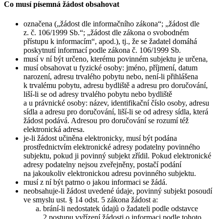
Co musí písemná žádost obsahovat
označena („žádost dle informačního zákona“; „žádost dle
z. č. 106/1999 Sb.“; „žádost dle zákona o svobodném
přístupu k informacím“, apod.), tj., že se žadatel domáhá
poskytnutí informací podle zákona č. 106/1999 Sb.
musí v ní být určeno, kterému povinném subjektu je určena,
musí obsahovat u fyzické osoby: jméno, příjmení, datum
narození, adresu trvalého pobytu nebo, není-li přihlášena
k trvalému pobytu, adresu bydliště a adresu pro doručování,
liší-li se od adresy trvalého pobytu nebo bydliště
a u právnické osoby: název, identifikační číslo osoby, adresu
sídla a adresu pro doručování, liší-li se od adresy sídla, která
žádost podává. Adresou pro doručování se rozumí též
elektronická adresa.
je-li žádost učiněna elektronicky, musí být podána
prostřednictvím elektronické adresy podatelny povinného
subjektu, pokud ji povinný subjekt zřídil. Pokud elektronické
adresy podatelny nejsou zveřejněny, postačí podání
na jakoukoliv elektronickou adresu povinného subjektu.
musí z ní být patrno o jakou informaci se žádá.
neobsahuje-li žádost uvedené údaje, povinný subjekt posoudí
ve smyslu ust. § 14 odst. 5 zákona žádost a:
brání-li nedostatek údajů o žadateli podle odstavce
2 postupu vyřízení žádosti o informaci podle tohoto