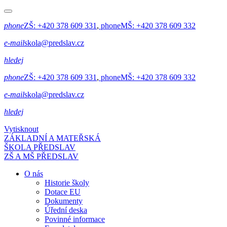
phone
ZŠ:
+420 378 609 331
,
phone
MŠ:
+420 378 609 332
e-mail
skola@predslav.cz
hledej
phone
ZŠ:
+420 378 609 331
,
phone
MŠ:
+420 378 609 332
e-mail
skola@predslav.cz
hledej
Vytisknout
ZÁKLADNÍ A MATEŘSKÁ
ŠKOLA PŘEDSLAV
ZŠ A MŠ PŘEDSLAV
O nás
Historie školy
Dotace EU
Dokumenty
Úřední deska
Povinné informace