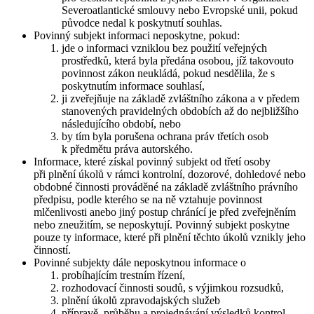
Severoatlantické smlouvy nebo Evropské unii, pokud
původce nedal k poskytnutí souhlas.
Povinný subjekt informaci neposkytne, pokud:
jde o informaci vzniklou bez použití veřejných
prostředků, která byla předána osobou, jíž takovouto
povinnost zákon neukládá, pokud nesdělila, že s
poskytnutím informace souhlasí,
ji zveřejňuje na základě zvláštního zákona a v předem
stanovených pravidelných obdobích až do nejbližšího
následujícího období, nebo
by tím byla porušena ochrana práv třetích osob
k předmětu práva autorského.
Informace, které získal povinný subjekt od třetí osoby
při plnění úkolů v rámci kontrolní, dozorové, dohledové nebo
obdobné činnosti prováděné na základě zvláštního právního
předpisu, podle kterého se na ně vztahuje povinnost
mlčenlivosti anebo jiný postup chránící je před zveřejněním
nebo zneužitím, se neposkytují. Povinný subjekt poskytne
pouze ty informace, které při plnění těchto úkolů vznikly jeho
činností.
Povinné subjekty dále neposkytnou informace o
probíhajícím trestním řízení,
rozhodovací činnosti soudů, s výjimkou rozsudků,
plnění úkolů zpravodajských služeb
přípravě, průběhu a projednávání výsledků kontrol