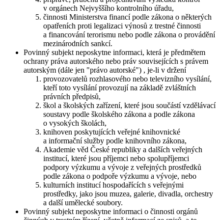
v orgánech Nejvyššího kontrolního úřadu,
činnosti Ministerstva financí podle zákona o některých
opatřeních proti legalizaci výnosů z trestné činnosti
a financování terorismu nebo podle zákona o provádění
mezinárodních sankcí.
Povinný subjekt neposkytne informaci, která je předmětem
ochrany práva autorského nebo práv souvisejících s právem
autorským (dále jen "právo autorské") , je-li v držení
provozovatelů rozhlasového nebo televizního vysílání,
kteří toto vysílání provozují na základě zvláštních
právních předpisů,
škol a školských zařízení, které jsou součástí vzdělávací
soustavy podle školského zákona a podle zákona
o vysokých školách,
knihoven poskytujících veřejné knihovnické
a informační služby podle knihovního zákona,
Akademie věd České republiky a dalších veřejných
institucí, které jsou příjemci nebo spolupříjemci
podpory výzkumu a vývoje z veřejných prostředků
podle zákona o podpoře výzkumu a vývoje, nebo
kulturních institucí hospodařících s veřejnými
prostředky, jako jsou muzea, galerie, divadla, orchestry
a další umělecké soubory.
Povinný subjekt neposkytne informaci o činnosti orgánů