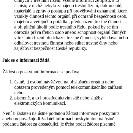
činných v trestním řízení, včetně informací ze spisů, a to
i spisů, v nichž nebylo zahájeno trestní řízení, dokumentů,
materiálů a zpráv o postupu při prověřování oznámení, které
vznikly činností těchto orgánů při ochraně bezpečnosti osob,
majetku a veřejného pořádku, předcházení trestné činnosti
a při plnění úkolů podle trestního řádu, pokud by se tím
ohrozila práva třetích osob anebo schopnost orgánů činných
v trestním řízení předcházet trestné činnosti, vyhledávat nebo
odhalovat trestnou činnost nebo stíhat trestné činy nebo
zajišťovat bezpečnost České republiky.
Jak se o informaci žádá
Žádost o poskytnutí informace se podává
ústně, tj osobní návštěvou na příslušném orgánu nebo
dotazem provedeným pomocí telekomunikačního zařízení
nebo
písemně, a to i prostřednictvím sítě nebo služby
elektronických komunikací.
Není-li žadateli na ústně podanou žádost informace poskytnuta
anebo nepovažuje-li žadatel informaci poskytnutou na ústně
podanou žádost za dostačující, je třeba podat žádost písemně.