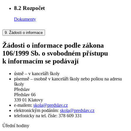
8.2
Rozpočet
Dokumenty
9.
Žádosti o informace
Žádosti o informace podle zákona
106/1999 Sb. o svobodném přístupu
k informacím se podávají
ústně – v kanceláři školy
písemně – osobně v kanceláři školy nebo poštou na adresu
školy
Předslav
Předslav 66
339 01 Klatovy
e-mailem:
skola@predslav.cz
elektronickým podáním:
skola@predslav.cz
telefonicky na tel. čísle: 378 609 331
Úřední hodiny