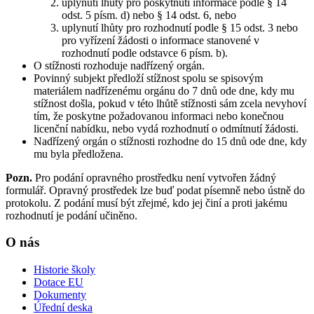
uplynutí lhůty pro poskytnutí informace podle § 14
odst. 5 písm. d) nebo § 14 odst. 6, nebo
uplynutí lhůty pro rozhodnutí podle § 15 odst. 3 nebo
pro vyřízení žádosti o informace stanovené v
rozhodnutí podle odstavce 6 písm. b).
O stížnosti rozhoduje nadřízený orgán.
Povinný subjekt předloží stížnost spolu se spisovým
materiálem nadřízenému orgánu do 7 dnů ode dne, kdy mu
stížnost došla, pokud v této lhůtě stížnosti sám zcela nevyhoví
tím, že poskytne požadovanou informaci nebo konečnou
licenční nabídku, nebo vydá rozhodnutí o odmítnutí žádosti.
Nadřízený orgán o stížnosti rozhodne do 15 dnů ode dne, kdy
mu byla předložena.
Pozn.
Pro podání opravného prostředku není vytvořen žádný
formulář. Opravný prostředek lze buď podat písemně nebo ústně do
protokolu. Z podání musí být zřejmé, kdo jej činí a proti jakému
rozhodnutí je podání učiněno.
O nás
Historie školy
Dotace EU
Dokumenty
Úřední deska