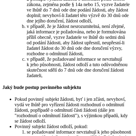
zákona, zejména podle § 14a nebo 15, vyzve žadatele
ve lhůtě do 7 dnů ode dne podání žádosti, aby žádost
doplnil; nevyhoví-li žadatel této výzvě do 30 dnů ode
dne jejího doručení, žádost odloží,
v případě, že je žádost nesrozumitelná, není zřejmé,
jaká informace je požadována, nebo je formulována
příliš obecně, vyzve žadatele ve lhůtě do sedmi dnů
od podání žádosti, aby žádost upřesnil, neupřesní-li
žadatel žádost do 30 dnů ode dne doručení výzvy,
rozhodne o odmítnutí žádosti,
v případě, že požadované informace se nevztahují
k jeho působnosti, žádost odloží a tuto odůvodněnou
skutečnost sdělí do 7 dnů ode dne doručení žádosti
žadateli,
Jaký bude postup povinného subjektu
Pokud povinný subjekt žádosti, byť i jen zčásti, nevyhoví,
vydá ve lhůtě pro vyřízení žádosti rozhodnutí o odmítnutí
žádosti, popřípadě o odmítnutí části žádosti (dále jen
"rozhodnutí o odmítnutí žádosti"), s výjimkou případů, kdy
se žádost odloží.
Povinný subjekt žádost odloží, pokud:
se požadované informace nevztahují k jeho působnosti