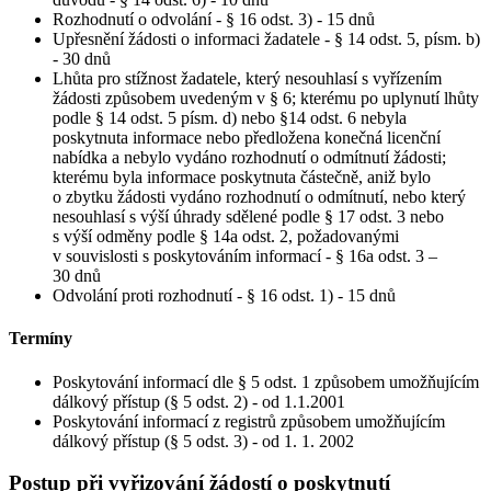
Rozhodnutí o odvolání - § 16 odst. 3) - 15 dnů
Upřesnění žádosti o informaci žadatele - § 14 odst. 5, písm. b)
- 30 dnů
Lhůta pro stížnost žadatele, který nesouhlasí s vyřízením
žádosti způsobem uvedeným v § 6; kterému po uplynutí lhůty
podle § 14 odst. 5 písm. d) nebo §14 odst. 6 nebyla
poskytnuta informace nebo předložena konečná licenční
nabídka a nebylo vydáno rozhodnutí o odmítnutí žádosti;
kterému byla informace poskytnuta částečně, aniž bylo
o zbytku žádosti vydáno rozhodnutí o odmítnutí, nebo který
nesouhlasí s výší úhrady sdělené podle § 17 odst. 3 nebo
s výší odměny podle § 14a odst. 2, požadovanými
v souvislosti s poskytováním informací - § 16a odst. 3 –
30 dnů
Odvolání proti rozhodnutí - § 16 odst. 1) - 15 dnů
Termíny
Poskytování informací dle § 5 odst. 1 způsobem umožňujícím
dálkový přístup (§ 5 odst. 2) - od 1.1.2001
Poskytování informací z registrů způsobem umožňujícím
dálkový přístup (§ 5 odst. 3) - od 1. 1. 2002
Postup při vyřizování žádostí o poskytnutí