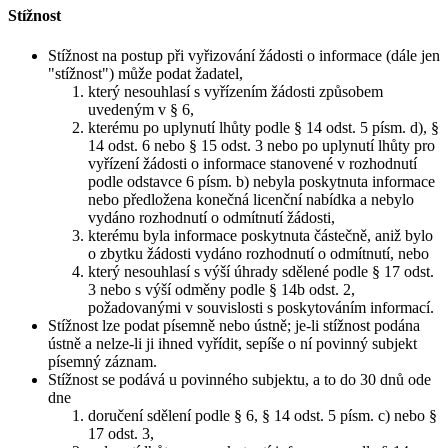
Stížnost
Stížnost na postup při vyřizování žádosti o informace (dále jen
"stížnost") může podat žadatel,
který nesouhlasí s vyřízením žádosti způsobem
uvedeným v § 6,
kterému po uplynutí lhůty podle § 14 odst. 5 písm. d), §
14 odst. 6 nebo § 15 odst. 3 nebo po uplynutí lhůty pro
vyřízení žádosti o informace stanovené v rozhodnutí
podle odstavce 6 písm. b) nebyla poskytnuta informace
nebo předložena konečná licenční nabídka a nebylo
vydáno rozhodnutí o odmítnutí žádosti,
kterému byla informace poskytnuta částečně, aniž bylo
o zbytku žádosti vydáno rozhodnutí o odmítnutí, nebo
který nesouhlasí s výší úhrady sdělené podle § 17 odst.
3 nebo s výší odměny podle § 14b odst. 2,
požadovanými v souvislosti s poskytováním informací.
Stížnost lze podat písemně nebo ústně; je-li stížnost podána
ústně a nelze-li ji ihned vyřídit, sepíše o ní povinný subjekt
písemný záznam.
Stížnost se podává u povinného subjektu, a to do 30 dnů ode
dne
doručení sdělení podle § 6, § 14 odst. 5 písm. c) nebo §
17 odst. 3,