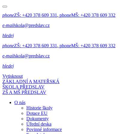
phone
ZŠ:
+420 378 609 331
,
phone
MŠ:
+420 378 609 332
e-mail
skola@predslav.cz
hledej
phone
ZŠ:
+420 378 609 331
,
phone
MŠ:
+420 378 609 332
e-mail
skola@predslav.cz
hledej
Vytisknout
ZÁKLADNÍ A MATEŘSKÁ
ŠKOLA PŘEDSLAV
ZŠ A MŠ PŘEDSLAV
O nás
Historie školy
Dotace EU
Dokumenty
Úřední deska
Povinné informace