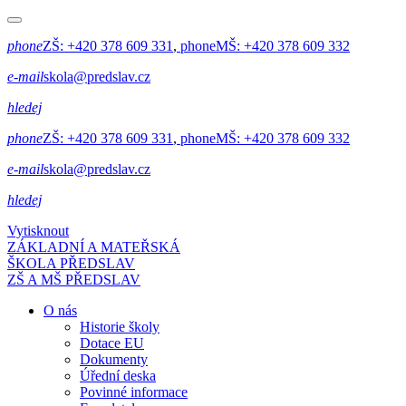
phone
ZŠ:
+420 378 609 331
,
phone
MŠ:
+420 378 609 332
e-mail
skola@predslav.cz
hledej
phone
ZŠ:
+420 378 609 331
,
phone
MŠ:
+420 378 609 332
e-mail
skola@predslav.cz
hledej
Vytisknout
ZÁKLADNÍ A MATEŘSKÁ
ŠKOLA PŘEDSLAV
ZŠ A MŠ PŘEDSLAV
O nás
Historie školy
Dotace EU
Dokumenty
Úřední deska
Povinné informace