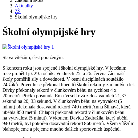
Základní škola
Aktuality
ZŠ
Školní olympijské hry
Školní olympijské hry
Sláva vítězům, čest poraženým.
S koncem roku jsou spojené i školní olympijské hry. V letošním
roce proběhl již 29. ročník. Ve dnech 25. a 26. června žáci naší
školy poměřili síly a dovednosti. V osmi disciplínách soutěžilo
24 žáků. Povedlo se překonat hned tři školní rekordy z minulých let.
Dívky překonaly rekord v člunkovém běhu na rychlost 4 x
20 metrů. Příčku posunula Ema Veselková z dosavadních 21,37
sekund na 20, 33 sekund. V člunkovém běhu na vytrvalost (5
minut) překonala dosavadní rekord 740 metrů Anna Šilhavá, která
uběhla 850 metrů. Chlapci překonali rekord v člunkovém běhu
na vytrvalost (5 minut). Výkonem Davida Zadražila, který uběhl
940 metrů, byl pokořen dosavadní rekord 860 metrů. Všem vítězům
blahopřejeme a přejeme mnoho dalších sportovních úspěchů.