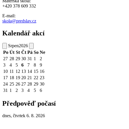
Mateřská škola:
+420 378 609 332
E-mail:
skola@predslav.cz
Kalendář akcí
Srpen
2026
Po
Út
St
Čt
Pá
So
Ne
27
28
29
30
31
1
2
3
4
5
6
7
8
9
10
11
12
13
14
15
16
17
18
19
20
21
22
23
24
25
26
27
28
29
30
31
1
2
3
4
5
6
Předpověď počasí
dnes, čtvrtek 6. 8. 2026