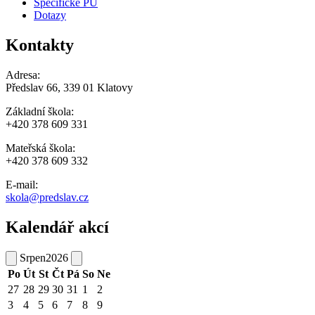
Specifické PU
Dotazy
Kontakty
Adresa:
Předslav 66, 339 01 Klatovy
Základní škola:
+420 378 609 331
Mateřská škola:
+420 378 609 332
E-mail:
skola@predslav.cz
Kalendář akcí
Srpen
2026
Po
Út
St
Čt
Pá
So
Ne
27
28
29
30
31
1
2
3
4
5
6
7
8
9