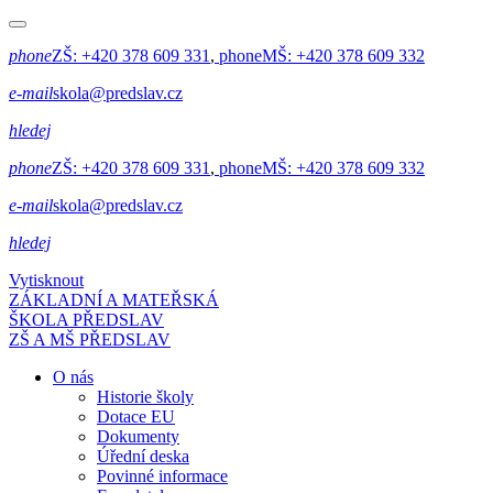
phone
ZŠ:
+420 378 609 331
,
phone
MŠ:
+420 378 609 332
e-mail
skola@predslav.cz
hledej
phone
ZŠ:
+420 378 609 331
,
phone
MŠ:
+420 378 609 332
e-mail
skola@predslav.cz
hledej
Vytisknout
ZÁKLADNÍ A MATEŘSKÁ
ŠKOLA PŘEDSLAV
ZŠ A MŠ PŘEDSLAV
O nás
Historie školy
Dotace EU
Dokumenty
Úřední deska
Povinné informace