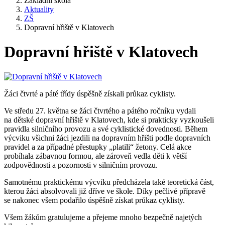
Základní škola
Aktuality
ZŠ
Dopravní hřiště v Klatovech
Dopravní hřiště v Klatovech
Žáci čtvrté a páté třídy úspěšně získali průkaz cyklisty.
Ve středu 27. května se žáci čtvrtého a pátého ročníku vydali
na dětské dopravní hřiště v Klatovech, kde si prakticky vyzkoušeli
pravidla silničního provozu a své cyklistické dovednosti. Během
výcviku všichni žáci jezdili na dopravním hřišti podle dopravních
pravidel a za případné přestupky „platili“ žetony. Celá akce
probíhala zábavnou formou, ale zároveň vedla děti k větší
zodpovědnosti a pozornosti v silničním provozu.
Samotnému praktickému výcviku předcházela také teoretická část,
kterou žáci absolvovali již dříve ve škole. Díky pečlivé přípravě
se nakonec všem podařilo úspěšně získat průkaz cyklisty.
Všem žákům gratulujeme a přejeme mnoho bezpečně najetých