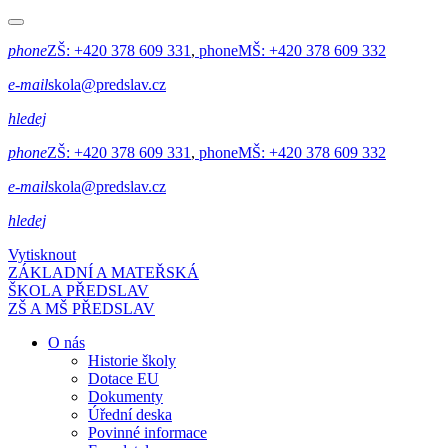
phone
ZŠ:
+420 378 609 331
,
phone
MŠ:
+420 378 609 332
e-mail
skola@predslav.cz
hledej
phone
ZŠ:
+420 378 609 331
,
phone
MŠ:
+420 378 609 332
e-mail
skola@predslav.cz
hledej
Vytisknout
ZÁKLADNÍ A MATEŘSKÁ
ŠKOLA PŘEDSLAV
ZŠ A MŠ PŘEDSLAV
O nás
Historie školy
Dotace EU
Dokumenty
Úřední deska
Povinné informace