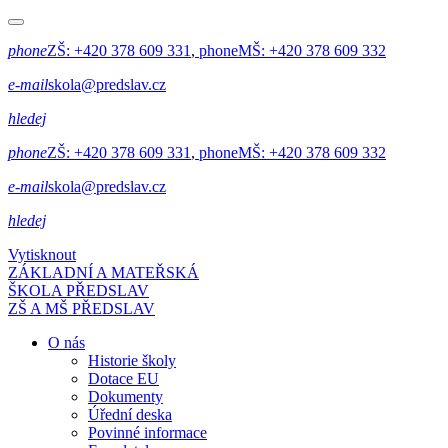
phone
ZŠ:
+420 378 609 331
,
phone
MŠ:
+420 378 609 332
e-mail
skola@predslav.cz
hledej
phone
ZŠ:
+420 378 609 331
,
phone
MŠ:
+420 378 609 332
e-mail
skola@predslav.cz
hledej
Vytisknout
ZÁKLADNÍ A MATEŘSKÁ
ŠKOLA PŘEDSLAV
ZŠ A MŠ PŘEDSLAV
O nás
Historie školy
Dotace EU
Dokumenty
Úřední deska
Povinné informace