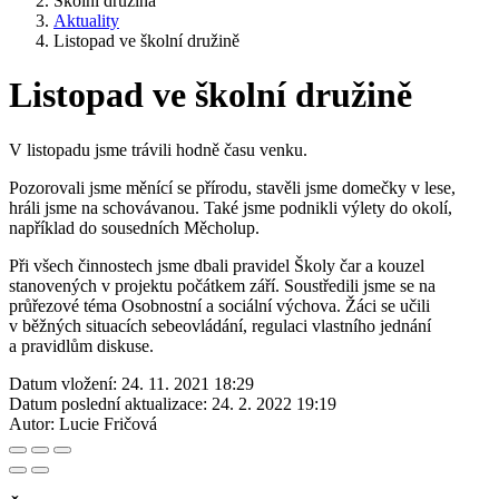
Školní družina
Aktuality
Listopad ve školní družině
Listopad ve školní družině
V listopadu jsme trávili hodně času venku.
Pozorovali jsme měnící se přírodu, stavěli jsme domečky v lese,
hráli jsme na schovávanou. Také jsme podnikli výlety do okolí,
například do sousedních Měcholup.
Při všech činnostech jsme dbali pravidel Školy čar a kouzel
stanovených v projektu počátkem září. Soustředili jsme se na
průřezové téma Osobnostní a sociální výchova. Žáci se učili
v běžných situacích sebeovládání, regulaci vlastního jednání
a pravidlům diskuse.
Datum vložení:
24. 11. 2021 18:29
Datum poslední aktualizace:
24. 2. 2022 19:19
Autor:
Lucie Fričová